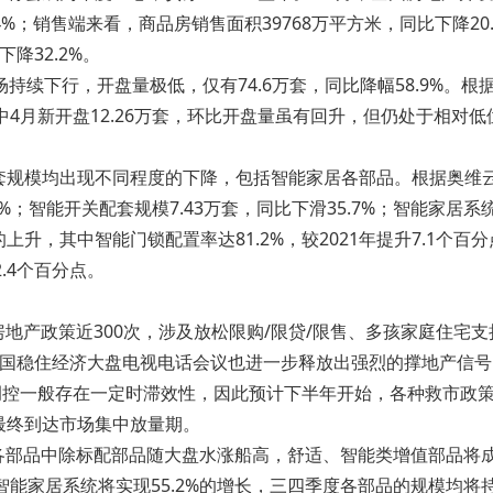
4%；销售端来看，商品房销售面积39768万平方米，同比下降20
下降32.2%。
续下行，开盘量极低，仅有74.6万套，同比降幅58.9%。根据
其中4月新开盘12.26万套，环比开盘量虽有回升，但仍处于相对低
均出现不同程度的下降，包括智能家居各部品。根据奥维云网（a
5%；智能开关配套规模7.43万套，同比下滑35.7%；智能家居系统
，其中智能门锁配置率达81.2%，较2021年提升7.1个百分点
.4个百分点。
房地产政策近300次，涉及放松限购/限贷/限售、多孩家庭住宅
全国稳住经济大盘电视电话会议也进一步释放出强烈的撑地产信
调控一般存在一定时滞效性，因此预计下半年开始，各种救市政
最终到达市场集中放量期。
，各部品中除标配部品随大盘水涨船高，舒适、智能类增值部品将
能家居系统将实现55.2%的增长，三四季度各部品的规模均将