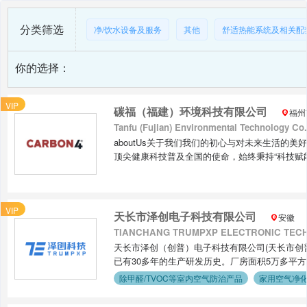
分类筛选
净/饮水设备及服务
其他
舒适热能系统及相关配
你的选择：
VIP
碳福（福建）环境科技有限公司
福州
Tanfu (Fujian) Environmental Technology Co.,
aboutUs关于我们我们的初心与对未来生活的美
顶尖健康科技普及全国的使命，始终秉持“科技赋
受到碳四远红外科技带来的舒适与健康。碳福科
利他创共赢，健康启未来的理念，致力于让每一个中
康。我们深知，优质的技术需要专业的落地与服
VIP
业标准，稳固行业技术与服务•中期：拓宽赛道，
天长市泽创电子科技有限公司
安徽
价值型百年企业我们将深耕中国市场，搭建完善
TIANCHANG TRUMPXP ELECTRONIC TEC
保每一套CARBON4(碳4)碳福红外科技产品
天长市泽创（创普）电子科技有限公司(天长市创
优化产品，让红外科技更贴合国人生活习惯。我
已有30多年的生产研发历史。厂房面积5万多平方
繁琐、低效、不环保的传统空间解决方案，用极简、
发生器及配件、空气净化器、美容仪器、水处理
除甲醛/TVOC等室内空气防治产品
家用空气净
愿以匠心与责任，将这份源自国际的高端科技，
的空气净化器产品系列，新颖的功能设计，国际化
想空间，让科技不再冰冷，让每一个家都充满阳
优选方案。