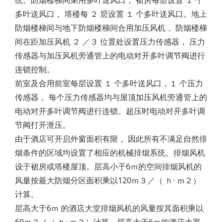
多叶送风口， 塔楼每 ２ 层设置 １ 个多叶送风口。地上
防烟楼梯间与地下防烟楼梯间合用加压风机， 防烟楼梯
间在距加压风机 ２ ／３ 位置处设置压力传感器， 压力
传感器与加压风机旁通管上的电动对开多叶调节阀进行
连锁控制。
前室及合用前室每层设置 １ 个多叶送风口，１ 个压力
传感器， 每个压力传感器均与屋顶加压风机旁通管上的
电动对开多叶调节阀进行连锁。超压时电动对开多叶调
节阀打开泄压。
由于酒店可开启外窗面积有限， 因此所有不满足自然排
烟条件的区域均设置了相应的机械排烟系统。排烟风机
设于裙房或塔楼屋顶。层高小于6ｍ的空间排烟风机的
风量按最大防烟分区面积乘以120ｍ３／（ ｈ· ｍ２）
计算。
层高大于6ｍ 的酒店大堂排烟风机的风量按其面积乘以
60ｍ３／（ ｈ· ｍ２）计算。层高大于6ｍ的酒店大宴