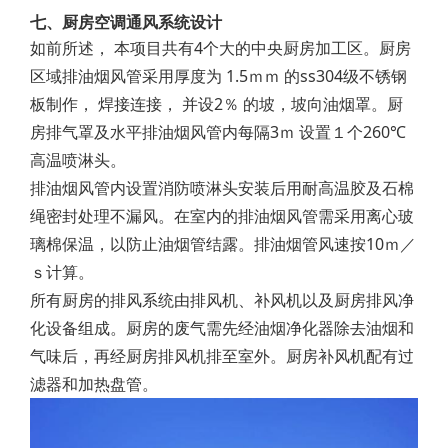
七、厨房空调通风系统设计
如前所述， 本项目共有4个大的中央厨房加工区。厨房
区域排油烟风管采用厚度为 1.5ｍｍ 的ss304级不锈钢
板制作， 焊接连接， 并设2％ 的坡，坡向油烟罩。厨
房排气罩及水平排油烟风管内每隔3ｍ 设置１个260℃
高温喷淋头。
排油烟风管内设置消防喷淋头安装后用耐高温胶及石棉
绳密封处理不漏风。在室内的排油烟风管需采用离心玻
璃棉保温，以防止油烟管结露。排油烟管风速按10ｍ／
ｓ计算。
所有厨房的排风系统由排风机、补风机以及厨房排风净
化设备组成。厨房的废气需先经油烟净化器除去油烟和
气味后，再经厨房排风机排至室外。厨房补风机配有过
滤器和加热盘管。