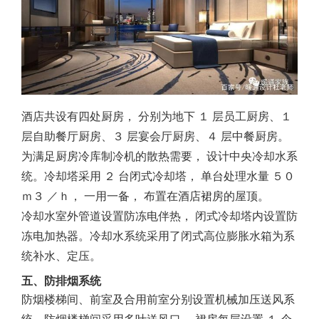
酒店共设有四处厨房， 分别为地下 １ 层员工厨房、１
层自助餐厅厨房、３ 层宴会厅厨房、４ 层中餐厨房。
为满足厨房冷库制冷机的散热需要， 设计中央冷却水系
统。冷却塔采用 ２ 台闭式冷却塔， 单台处理水量 ５０
ｍ３ ／ｈ， 一用一备， 布置在酒店裙房的屋顶。
冷却水室外管道设置防冻电伴热， 闭式冷却塔内设置防
冻电加热器。冷却水系统采用了闭式高位膨胀水箱为系
统补水、定压。
五、防排烟系统
防烟楼梯间、前室及合用前室分别设置机械加压送风系
统。防烟楼梯间采用多叶送风口， 裙房每层设置 １ 个