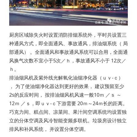
厨房区域除失火时设置消防排烟系统外，平时共设置三
种通风方式，即全面通风、事故通风，排油烟系统（ 局
部通风） 。全面通风和事故通风系统可以合用，全面通
风换气次数不宜小于5次／ｈ，事故通风不小于 12次／
ｈ。
排油烟风机及紫外线光解氧化油烟净化器（ｕｖ-ｃ）
， 为了使油烟净化器达到更好的效果， 建议预留至少
2s的反应时间， 按排油烟风机风速一般10ｍ ／ｓ ～
12ｍ ／ｓ，即ｕｖ-ｃ下游需要 20ｍ～24ｍ长的距离。
巧克力间、糕点间、凉菜间、果汁间空调系统均设置独
立的分体空调及风冷智能变频多联机。垃圾房设计独立
排风和补风系统， 并设置分体空调。