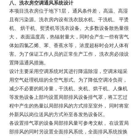
八、洗衣房空调通风系统设计
本项目洗衣房位于地下1层， 通风条件差， 高温、高湿
且有污染源。洗衣房内设有洗衣脱水机、干洗机、 平烫
机、 烘干机、熨烫机等洗衣设备。大多数设备散热量很
大， 表面温度高，热辐射量大，同时会产生一些有害气
体如四氯乙烯、苯、香蕉水等， 浓度超标时会对人体有
害。为了保证工作人员的正常生产工作， 洗衣房必须设
置降温通风措施。
设计主要采用空调系统对其进行降温除湿，空调末端采
用空气处理机组的全空气形式。为了降低空调冷负荷，
减少不必要的耗冷量，干洗机、夹机、烘干机、人像机
等发热设备上部均设置局部排风设备排气罩，将工艺过
程中产生的热量以局部排风的方式排至室外， 同时将室
外新风以岗位送风的方式补至各发热设备区。
各设置排气罩的设备局部排风量可参考文献 。在设置局
部排风的同时另设置全面排风系统，全面排风系统按换