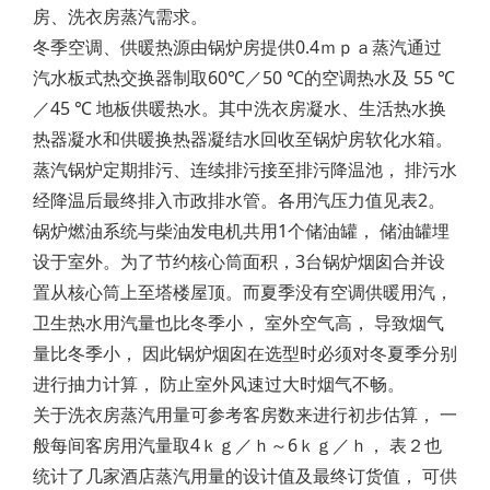
房、洗衣房蒸汽需求。
冬季空调、供暖热源由锅炉房提供0.4ｍｐａ蒸汽通过
汽水板式热交换器制取60℃／50 ℃的空调热水及 55 ℃
／45 ℃ 地板供暖热水。其中洗衣房凝水、生活热水换
热器凝水和供暖换热器凝结水回收至锅炉房软化水箱。
蒸汽锅炉定期排污、连续排污接至排污降温池， 排污水
经降温后最终排入市政排水管。各用汽压力值见表2。
锅炉燃油系统与柴油发电机共用1个储油罐， 储油罐埋
设于室外。为了节约核心筒面积，3台锅炉烟囱合并设
置从核心筒上至塔楼屋顶。而夏季没有空调供暖用汽，
卫生热水用汽量也比冬季小， 室外空气高， 导致烟气
量比冬季小， 因此锅炉烟囱在选型时必须对冬夏季分别
进行抽力计算， 防止室外风速过大时烟气不畅。
关于洗衣房蒸汽用量可参考客房数来进行初步估算， 一
般每间客房用汽量取4ｋｇ／ｈ～6ｋｇ／ｈ， 表２也
统计了几家酒店蒸汽用量的设计值及最终订货值， 可供