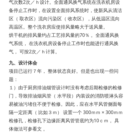
气次数2次／ｈ设计。全面通风换气系统在洗衣机房设
备停止工作时，在设置全面排风系统时，使新风从清洁
区（ 取衣区）流向污染区（ 收衣区），从低温区流向
高温区。整个洗衣房应使排风量略大于送风量。
烘干机的排风量约占工艺排风量的70％ 。全面通风换
气系统， 在洗衣机房设备停止工作时也能进行通风换
气， 可按2次／ｈ计算。
九、设计体会
项目已运行７年， 整体状态良好。但是也出现一些问
题：
１）由于厨房排油烟管设计时没有考虑后期检修的检修
门，导致排油烟风管（ 水平段）内装设的消防喷淋头容
易被油污堵住不便于检修。因此，应在水平风管侧面每
隔一定距离（ 比如３ｍ） 设置一个 300ｍｍ × 300ｍｍ
检修孔，检修孔下边缘距离风管管底约为10ｃｍ， 具
体做法可参看文 。