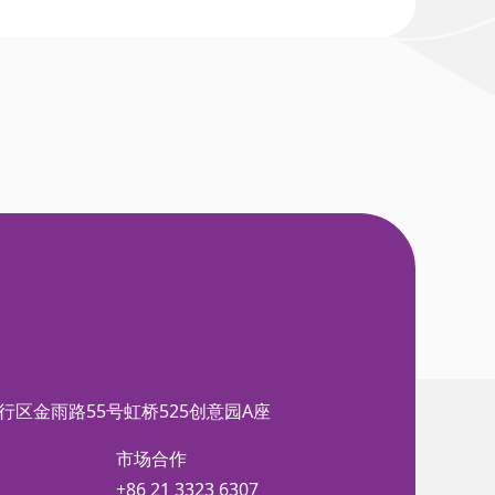
行区金雨路55号虹桥525创意园A座
市场合作
+86 21 3323 6307