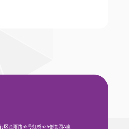
行区金雨路55号虹桥525创意园A座