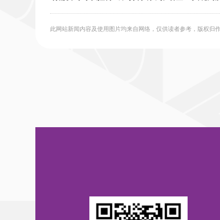
此网站新闻内容及使用图片均来自网络，仅供读者参考，版权归作者所