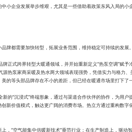
中小企业发展举步维艰，尤其是一些借助着政策东风入局的小企
小品牌都需要加快转型，拓展业务范围，维持稳定可持续的发展
年品牌正式跨界转型大暖通领域，并开始重新定义“热泵空调”赋予
空气源热泵家商采暖及热水两大领域表现强势，凭借实力与格力
、美的等头部品牌存在不小的差距，但已经在暖通市场里打下了
出全新的“沉浸式”终端形象，通过与渠道合作伙伴的协作，为用
动创新价值模式，触达更广阔的消费市场。热立方通过重构数字
上，“空气能集中供暖新技术”垂范行业；在生产制造上，驱动智