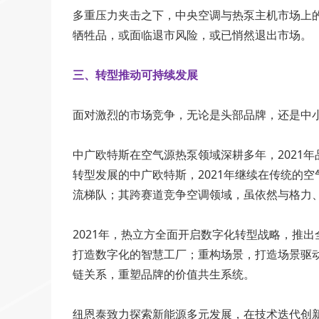
多重压力夹击之下，中央空调与热泵主机市场上的
牺牲品，或面临退市风险，或已悄然退出市场。
三、转型推动可持续发展
面对激烈的市场竞争，无论是头部品牌，还是中
中广欧特斯在空气源热泵领域深耕多年，2021
转型发展的中广欧特斯，2021年继续在传统的
流梯队；其跨赛道竞争空调领域，虽依然与格力
2021年，热立方全面开启数字化转型战略，推
打造数字化的智慧工厂；重构场景，打造场景驱
链关系，重塑品牌的价值共生系统。
纽恩泰致力探索新能源多元发展，在技术迭代创新