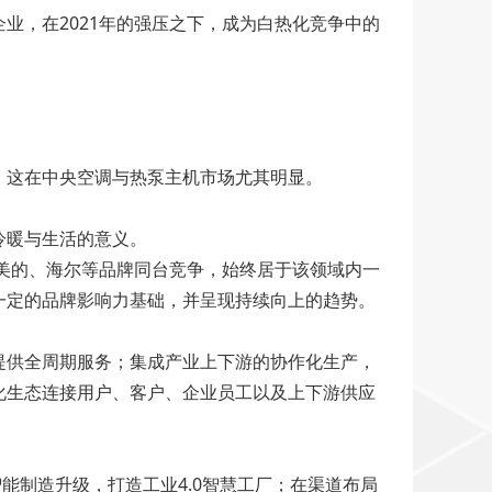
业，在2021年的强压之下，成为白热化竞争中的
。这在中央空调与热泵主机市场尤其明显。
冷暖与生活的意义。
、美的、海尔等品牌同台竞争，始终居于该领域内一
一定的品牌影响力基础，并呈现持续向上的趋势。
户提供全周期服务；集成产业上下游的协作化生产，
化生态连接用户、客户、企业员工以及上下游供应
能制造升级，打造工业4.0智慧工厂；在渠道布局