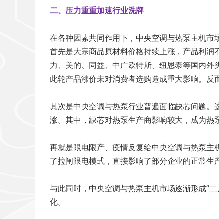
二、压力重重加速行业洗牌
在各种因素共同作用下，中央空调与热泵主机市
首先是大宗商品原材料价格持续上涨，产品利润
力、美的、同益、中广欧特斯、纽恩泰等国内外头
此轮产品涨价未对消费者选购造成重大影响。反
其次是中央空调与热泵行业普遍面临缺芯问题。
涨。其中，缺芯对热泵生产商影响较大，成为热
再就是限电限产、疫情反复给中央空调与热泵主机
了拉闸限电模式，直接影响了部分企业的正常生
与此同时，中央空调与热泵主机市场逐渐形成“二
化。