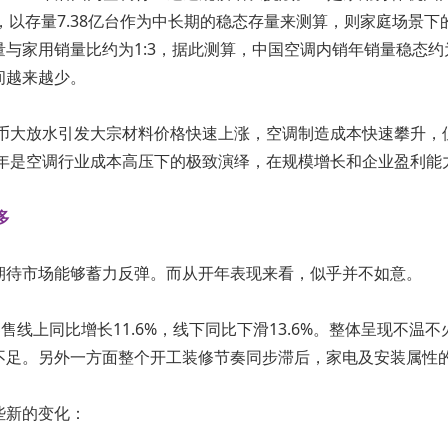
台，以存量7.38亿台作为中长期的稳态存量来测算，则家庭场景下
与家用销量比约为1:3，据此测算，中国空调内销年销量稳态约为
间越来越少。
货币大放水引发大宗材料价格快速上涨，空调制造成本快速攀升
1年是空调行业成本高压下的极致演绎，在规模增长和企业盈利
多
期待市场能够蓄力反弹。而从开年表现来看，似乎并不如意。
调零售线上同比增长11.6%，线下同比下滑13.6%。整体呈现不
不足。另外一方面整个开工装修节奏同步滞后，家电及安装属性
些新的变化：