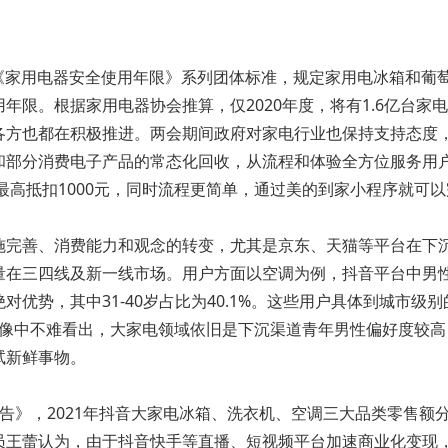
布了《家用电器安全使用年限》系列团体标准，规定家用电冰箱和葡
限。根据家用电器协会推算，仅2020年度，将有1.6亿台家电
各方也都在积极推进。两会期间政府对家电行业也保持支持态度
和部分消费电子产品的常态化回收，从流程和体验全方位服务用
最高抵扣1000元，同时流程更简单，通过美的到家小程序就可
施完善、消费能力和观念的转变，尤其是京东、天猫等平台在下
在三四线及新一线市场。用户方面以空调为例，抖音平台中男性是
占绝对优势，其中31-40岁占比为40.1%。这些用户具体到城市级
用户画像中不难看出，大家电领域依旧是下沉渠道青年男性偏好度
试新鲜事物。
》，2021年抖音大家电冰箱、洗衣机、空调三大品类零售额分别为
员王蕾认为，由于抖音快手等直播、短视频平台加速商业化变现