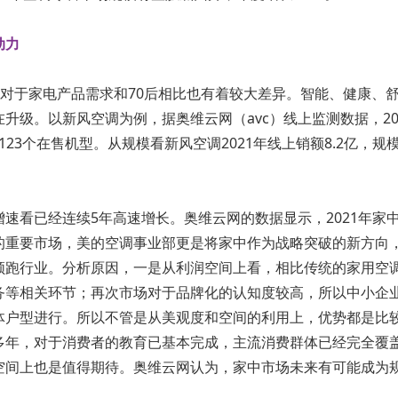
动力
军，对于家电产品需求和70后相比也有着较大差异。智能、健康
级。以新风空调为例，据奥维云网（avc）线上监测数据，2019年
为123个在售机型。从规模看新风空调2021年线上销额8.2亿，规
。
速看已经连续5年高速增长。奥维云网的数据显示，2021年家中
的重要市场，美的空调事业部更是将家中作为战略突破的新方向
领跑行业。分析原因，一是从利润空间上看，相比传统的家用空
务等相关环节；再次市场对于品牌化的认知度较高，所以中小企
体户型进行。所以不管是从美观度和空间的利用上，优势都是比
多年，对于消费者的教育已基本完成，主流消费群体已经完全覆
空间上也是值得期待。奥维云网认为，家中市场未来有可能成为