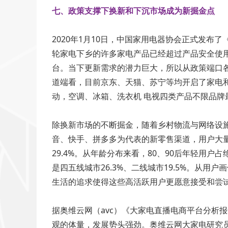
七、政策支撑下换新和下沉市场成为新掘金点
2020年1月10日，中国家用电器协会正式发
轮家电下乡的许多家电产品已经超过产品安全使用年
台。当下更新需求的潜力巨大，所以从政策端口
道端看，目前京东、天猫、苏宁等均开启了家电
动，空调、冰箱、洗衣机 电视四类产品不限品牌
除换新市场的不断掘金，随着乡村物流与网络设
音、快手、拼多多为代表的新零售渠道，用户大量
29.4%。从年龄分布来看，80、90后年轻用户
是四五线城市26.3%、二线城市19.5%。从
生活的追求使得这些高活跃用户更愿意接受和尝
据奥维云网（avc）《大家电直播电商平台分析报告
观的体量，发展势头强劲。奥维云网大家电研究