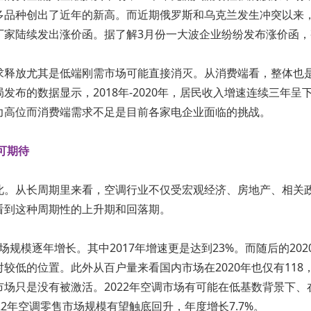
多品种创出了近年的新高。而近期俄罗斯和乌克兰发生冲突以来
家陆续发出涨价函。据了解3月份一大波企业纷纷发布涨价函，整
求释放尤其是低端刚需市场可能直接消灭。从消费端看，整体也
发布的数据显示，2018年-2020年，居民收入增速连续三年
力高位而消费端需求不足是目前各家电企业面临的挑战。
可期待
此。从长周期里来看，空调行业不仅受宏观经济、房地产、相关
看到这种周期性的上升期和回落期。
市场规模逐年增长。其中2017年增速更是达到23%。而随后的20
较低的位置。此外从百户量来看国内市场在2020年也仅有118
场只是没有被激活。2022年空调市场有可能在低基数背景下
2年空调零售市场规模有望触底回升，年度增长7.7%。