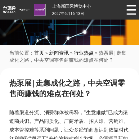
上海新国际博览中心
2027年6月16-18日
当前位置：
首页
»
新闻资讯
»
行业热点
» 热泵展|走集
成化之路，中央空调零售商赚钱的难点在何处？
热泵展|走集成化之路，中央空调零
售商赚钱的难点在何处？
随着渠道分流、消费群体被稀释，"生意难做"已成为渠
道商共识。产品同质化、厂商矛盾、招人难、营销难、
成本管控难等系列问题，让众多经销商意识到依靠时代
红利赚取"搬运工"差价的模式难以为继，必须探寻新的