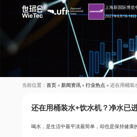
上海新国际博览
2027年6月16-18日
当前位置：
首页
»
新闻资讯
»
行业热点
» 还在用桶装
还在用桶装水+饮水机？净水已进
喝水，是生活中最平淡最简单，却也是保持健康