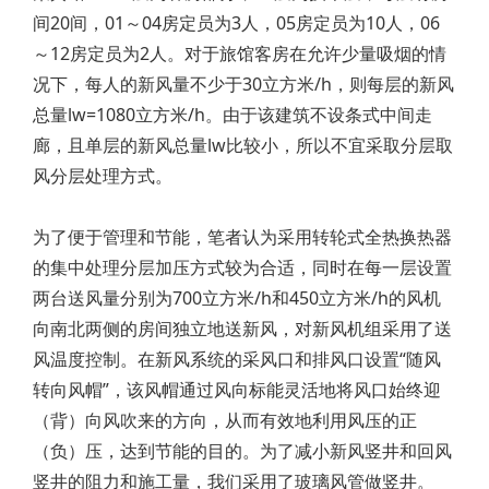
间20间，01～04房定员为3人，05房定员为10人，06
～12房定员为2人。对于旅馆客房在允许少量吸烟的情
况下，每人的新风量不少于30立方米/h，则每层的新风
总量lw=1080立方米/h。由于该建筑不设条式中间走
廊，且单层的新风总量lw比较小，所以不宜采取分层取
风分层处理方式。
为了便于管理和节能，笔者认为采用转轮式全热换热器
的集中处理分层加压方式较为合适，同时在每一层设置
两台送风量分别为700立方米/h和450立方米/h的风机
向南北两侧的房间独立地送新风，对新风机组采用了送
风温度控制。在新风系统的采风口和排风口设置“随风
转向风帽”，该风帽通过风向标能灵活地将风口始终迎
（背）向风吹来的方向，从而有效地利用风压的正
（负）压，达到节能的目的。为了减小新风竖井和回风
竖井的阻力和施工量，我们采用了玻璃风管做竖井。