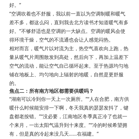
好。”
“空调吹着也不舒服，我以前一直以为空调制暖和暖气
差不多，都这么闷，直到我去北方读书才知道暖气有多
好。”不够舒适也是空调的一大缺点。空调的暖风会使
得环境干燥，空气的不流通也会让人感觉闷热。
相对而言，暖气片以对流为主，热空气喜欢向上跑，热
量从暖气片周围散发到高处，然后向下，再加上温差下
空气的流动，能让空气自己循环起来。至于热源均匀地
铺在地板上、均匀地向上辐射的地暖，自然是更舒服
的。
焦点二：所有南方地区都需要供暖吗？
“湖南可以冷到你一天上一次厕所。”“人在合肥，南方供
暖什么时候能安排一下啊，冬天我真的瑟瑟发抖了，键
盘都老按错。”“没必要，江南地区冬季真正冷了也就一
个来月，一出太阳气温升到十来度。”“冷的时候希望拥
有，但是真的冷起来没几天……在福建。”