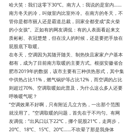
哈大笑：我们这零下30℃。南方人：我说的是室内……
南方冬天的冷，叫做室内比室外冷。在南方的冬天，不
管你是都市丽人还是霸道总裁，回家全都变成“卖火柴
的小女孩”。正如有的网友调侃：有的人表面看起来文
质彬彬、衣冠楚楚，但在没人的时候，还是要把手放在
屁股底下取暖。
在冬天，空调因为其随开随关、制热快且家家户户基本
都有，成为了目前南方取暖的主要方式。根据安徽省合
肥市2019年的数据，该市主要有三种供热形式，其中集
中供热占比11%，燃气锅炉等占比12%，而空调的占比
则超过70%。空调取暖如此普及，为什么这么多人还要
呼唤暖气呢？
“空调效果不好啊，只有附近几立方热，一出那个范围
就没用了。”空调取暖的问题，首先在于不均匀。有网
友调侃：“出风口以下22℃，挪个屁股21℃，走两步，
20℃、18℃、15℃、20℃……不吹晕了那是我身体