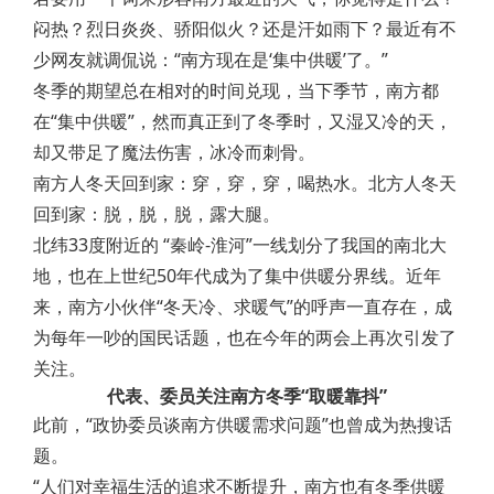
闷热？烈日炎炎、骄阳似火？还是汗如雨下？最近有不
少网友就调侃说：“南方现在是‘集中供暖’了。”
冬季的期望总在相对的时间兑现，当下季节，南方都
在“集中供暖”，然而真正到了冬季时，又湿又冷的天，
却又带足了魔法伤害，冰冷而刺骨。
南方人冬天回到家：穿，穿，穿，喝热水。北方人冬天
回到家：脱，脱，脱，露大腿。
北纬33度附近的 “秦岭-淮河”一线划分了我国的南北大
地，也在上世纪50年代成为了集中供暖分界线。近年
来，南方小伙伴“冬天冷、求暖气”的呼声一直存在，成
为每年一吵的国民话题，也在今年的两会上再次引发了
关注。
代表、委员关注南方冬季“取暖靠抖”
此前，“政协委员谈南方供暖需求问题”也曾成为热搜话
题。
“人们对幸福生活的追求不断提升，南方也有冬季供暖