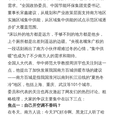
需求。”全国政协委员、中国节能环保集团党委书记、
董事长宋鑫建议，从规划和产业政策层面支持南方地区
实施区域集中供能，从区域集中供能的试点示范区域逐
步扩大覆盖范围。
“床以外的地方都是远方，手够不到的地方都是他乡，
上个厕所都是出差到遥远的边疆。”央视名嘴朱广权的
一段话刻画出了南方小伙伴艰难过冬的心情，“集中供
暖”也成为了不少南方人的需求和期待。
全国人大代表、华中师范大学教授周洪宇也关注到这一
点，他提出了加快发展我国南方百城供暖市场的建议
——南方百城是指我国淮河以南到长江沿线的“夏热冬
冷”地区，包括上海、重庆、武汉等101个城市。
委员和代表的关注也再次激起了网友们的热烈讨论。粗
略梳理，大家的争议主要集中在以下三点：
焦点一：自己开空调不香吗？
在冬天。南方人说：今天3℃好冷啊。黑龙江人听了哈