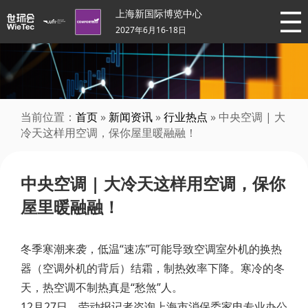
上海新国际博览中心
2027年6月16-18日
当前位置：
首页
»
新闻资讯
»
行业热点
» 中央空调 | 大
冷天这样用空调，保你屋里暖融融！
中央空调 | 大冷天这样用空调，保你
屋里暖融融！
冬季寒潮来袭，低温“速冻”可能导致空调室外机的换热
器（空调外机的背后）结霜，制热效率下降。寒冷的冬
天，热空调不制热真是“愁煞”人。
12月27日，劳动报记者咨询上海市消保委家电专业办公