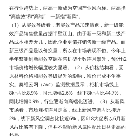
在行业趋势上，两高一新成为空调产业风向标。两高指
“高能效”和“高端”，一新指“新风”。
（1）从能效等级看，老能效产品加速清退，新一级能
效产品销售数量占据半壁江山。由于新一级和新二级产
品成本相差无几，因此企业更偏好销售新一级产品。而
新三级产品是以价换量，所以在市场表现不俗。今年上
半年监测到新能效空调在售机型个数连月攀升，预计h2
市场价格增长幅度较为显著。（2）从价格结构看，受
原材料价格和能效等级提升的影响，涨价已成不争事
实。奥维云网（avc）监测数据显示，柜机市场线上
8k+占比8.9%，同比增幅2.6%，线下8k+占比44.7%，
同比增幅0.9%，行业逐渐向高端化迈进。（3）从新风
市场看，市场规模连月走高，线上新风空调占比接近
2%，线下新风空调占比接近6%，因618大促所以6月新
风占比略有下降，但并不影响新风属性配比日益走高的
趋势。