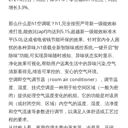
增长3.3%。
那么什么是h1空调呢？h1,完全按照严苛新一级能效标
准打造,能效比(apf)均达到5.15,超越新一级能效标准水
平(5.0),达成省电省钱节能环保的效果。针对室内令人困
扰的各种异味,h1搭载全新智除味感控系统,一键开启“智
除味”功能,可实现异味随时感知、异味状态实时显示、
净化效果可视化,帮助用户远离生活中的异味污染,空气
清新看得见,缔造可掌控的、安心的空气环境。
空调即空气调节器（room air conditioner），调节温
度、湿度、挂式空调是一种用于给空间区域（一般为密
闭）提供处理空气温度变化的机组。它的功能是对该房
间（或封闭空间、区域）内空气的温度、湿度、洁净度
和空气流速等参数进行调节，以满足人体舒适或工艺过
程的要求。
从结构上看，家用空调主要由蒸发器、冷凝器、压缩