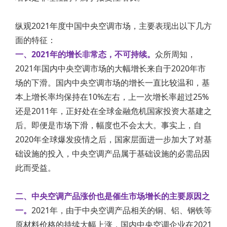
纵观2021年度中国中央空调市场，主要表现出以下几方
面的特征：
一、2021年的增长非常态，不可持续。
众所周知，
2021年国内中央空调市场的大幅增长来自于2020年市
场的下滑。国内中央空调市场的增长一直比较温和，基
本上增长率均保持在10%左右，上一次增长率超过25%
还是2011年，正好处在全球金融危机国家投资大基建之
后。即便是市场下滑，幅度也不会太大。事实上，自
2020年全球爆发疫情之后，国家层面进一步加大了对基
础设施的投入，中央空调产品属于基础设施的必需品因
此而受益。
二、中央空调产品涨价也是催生市场增长的主要原因之
一。
2021年，由于中央空调产品相关的铜、铝、钢铁等
原材料价格的持续大幅上涨，国内中央空调企业在2021