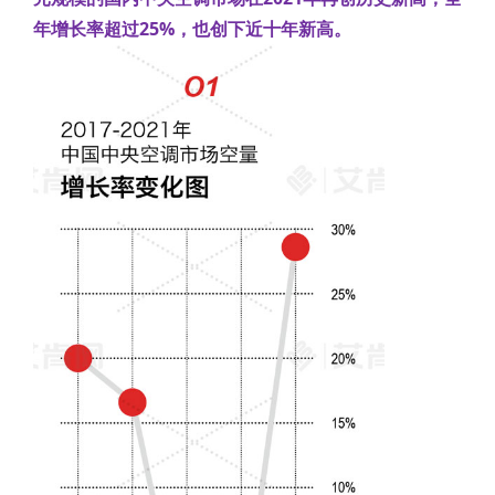
年增长率超过25%，也创下近十年新高。