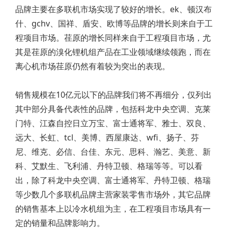
品牌主要在多联机市场实现了较好的增长。ek、顿汉布
什、gchv、国祥、盾安、欧博等品牌的增长则来自于工
程项目市场。荏原的增长同样来自于工程项目市场，尤
其是荏原的溴化锂机组产品在工业领域继续领跑，而在
离心机市场荏原仍然有着较为突出的表现。
销售规模在10亿元以下的品牌我们将不再细分，仅列出
其中部分具备代表性的品牌，包括科龙中央空调、克莱
门特、江森自控日立万宝、富士通将军、雅士、双良、
远大、长虹、tcl、美博、西屋康达、wfi、扬子、芬
尼、维克、必信、台佳、东元、思科、瀚艺、美意、新
科、艾默生、飞利浦、丹特卫顿、格瑞等等。可以看
出，除了科龙中央空调、富士通将军、丹特卫顿、格瑞
等少数几个多联机品牌主营家装零售市场外，其它品牌
的销售基本上以冷水机组为主，在工程项目市场具有一
定的销量和品牌影响力。