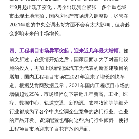
年9月起出现了变化，房企出现资金紧张，多个重点城
市出现土地流拍，国内房地产市场进入调整期，尽管在
2021年度的中央空调出货方面不会有太大影响，但势必
会影响未来的市场增长。
四、工程项目市场异军突起，迎来近几年最大增幅。
如
前文所述，在疫情开始之后，国家层面加大了对基础设
施的投入，再加上以新能源汽车为代表的新基建项目的
增加，国内工程项目市场在2021年迎来了增长的快车
道。根据艾肯网数据显示，2021年国内工程项目市场的
增幅超过25%，市场增幅创下最近几年新高。工业、医
疗、数据中心、轨道交通、新能源、农林牧渔等等细分
行业都成为了各个中央空调企业竞争的热门行业。企业
的产品开发、资源配置也都向这些热门行业倾斜，使得
工程项目市场迎来了百花齐放的局面。