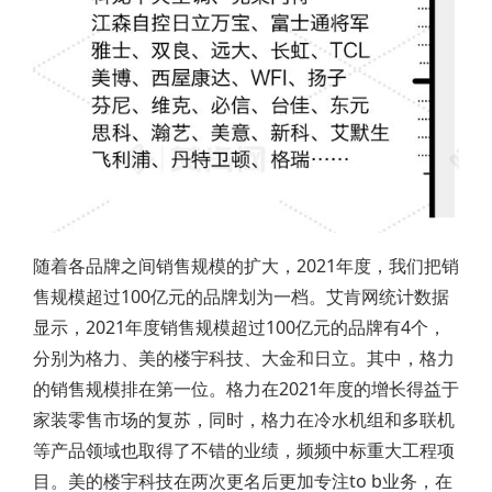
随着各品牌之间销售规模的扩大，2021年度，我们把销
售规模超过100亿元的品牌划为一档。艾肯网统计数据
显示，2021年度销售规模超过100亿元的品牌有4个，
分别为格力、美的楼宇科技、大金和日立。其中，格力
的销售规模排在第一位。格力在2021年度的增长得益于
家装零售市场的复苏，同时，格力在冷水机组和多联机
等产品领域也取得了不错的业绩，频频中标重大工程项
目。美的楼宇科技在两次更名后更加专注to b业务，在