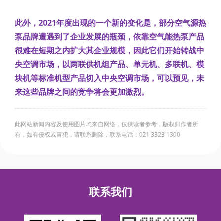
此外，2021年度出现的一个新的变化是，部分空气源热
泵品牌遭遇到了企业发展的瓶颈，依靠空气能热泵产品
很难在短期之内扩大其企业规模，因此它们开始转战中
央空调市场，以两联供机组产品、单元机、多联机、模
块机等标准机型产品切入中央空调市场，可以预见，未
来这些品牌之间的竞争将会更加激烈。
此网站新闻内容及使用图片均来自网络，仅供读者参考，版权归作者所
有，如有侵权或冒犯，请联系删除，联系电话：021 3323 1300
联系我们